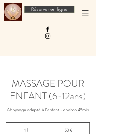
Réserver en ligne
MASSAGE POUR
ENFANT (6-12ans)
Abhyanga adapté à l'enfant - environ 45min
50
euros
1 h
1
50 €