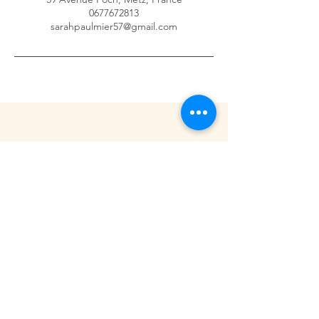
0677672813
sarahpaulmier57@gmail.com